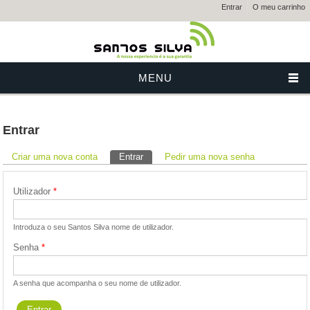
Entrar
O meu carrinho
MENU
Entrar
Separadores primários
Criar uma nova conta
Entrar
(separador ativo)
Pedir uma nova senha
Utilizador
*
Introduza o seu Santos Silva nome de utilizador.
Senha
*
A senha que acompanha o seu nome de utilizador.