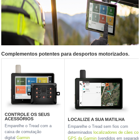
Complementos potentes para desportos motorizados.
CONTROLE OS SEUS
ACESSÓRIOS
LOCALIZE A SUA MATILHA
Emparelhe o Tread com a
Emparelhe o Tread sem fios com
caixa de comutação
determinados
localizadores de cães c
digital
Garmin
GPS da Garmin
(vendidos em separado