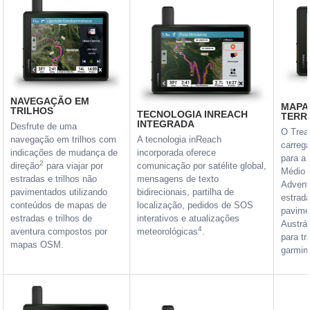
NAVEGAÇÃO EM
MAPA
TRILHOS
TECNOLOGIA INREACH
TERR
INTEGRADA
Desfrute de uma
O Tread
navegação em trilhos com
A tecnologia inReach
carreg
indicações de mudança de
incorporada oferece
para a 
2
direção
para viajar por
comunicação por satélite global,
Médio 
estradas e trilhos não
mensagens de texto
Advent
pavimentados utilizando
bidirecionais, partilha de
estrad
conteúdos de mapas de
localização, pedidos de SOS
pavime
estradas e trilhos de
interativos e atualizações
Austrál
4
aventura compostos por
meteorológicas
.
para tr
mapas OSM.
garmin