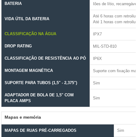
BATERIA
Iões de lítio, recarregáve
Até 6 horas com retroil
VIDA ÚTIL DA BATERIA
Até 1 horas com retroil
CLASSIFICAÇÃO NA ÁGUA
IPX7
DROP RATING
MIL-STD-810
CLASSIFICAÇÃO DE RESISTÊNCIA AO PÓ
IP6X
MONTAGEM MAGNÉTICA
Suporte com fixação ma
SUPORTE PARA TUBOS (1,5" - 2,375")
Sim
ADAPTADOR DE BOLA DE 1,5" COM
Sim
PLACA AMPS
Mapas e memória
MAPAS DE RUAS PRÉ-CARREGADOS
Sim