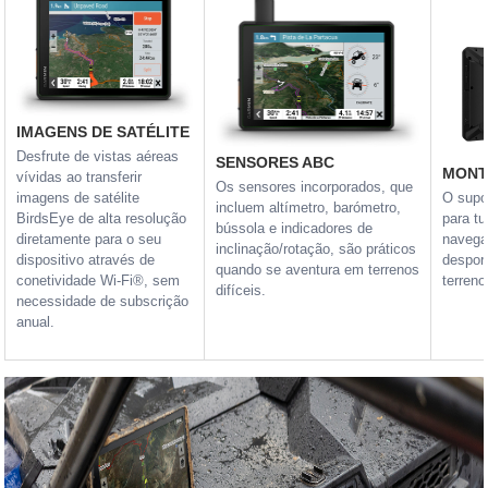
IMAGENS DE SATÉLITE
Desfrute de vistas aéreas
SENSORES ABC
MONT
vívidas ao transferir
Os sensores incorporados, que
imagens de satélite
O supo
incluem altímetro, barómetro,
BirdsEye de alta resolução
para t
bússola e indicadores de
diretamente para o seu
navegaç
inclinação/rotação, são práticos
dispositivo através de
despor
quando se aventura em terrenos
conetividade Wi-Fi®, sem
terren
difíceis.
necessidade de subscrição
anual.