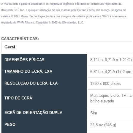
A marca com a palavra Bluetooth e os respetivos logótipos são marcas comerciais registadas da
Bluetooth SIG, Inc. e qualquer utilização de tais marcas pela Garmin é feita sob licença. Imagens de
satélite © 2021 Maxar Technologies (a data das imagens de satélite pode variar). Wi-Fi é uma marca
registada da Wi-Fi Alliance. Copyright © 2022 da iOverlander, LLC.
CARACTERÍSTICAS:
Geral
DIMENSÕES FÍSICAS
8,1" L x 6,7" A x 1,2" C 
TAMANHO DO ECRÃ, LXA
6,8" L x 4,2" A (17,2 cm
RESOLUÇÃO DO ECRÃ, LXA
1280 x 800 píxeis
Multitoque, vidro, TFT 
TIPO DE ECRÃ
brilho elevado
ECRÃ DE ORIENTAÇÃO DUPLA
Sim
PESO
22,8 oz (246 g)