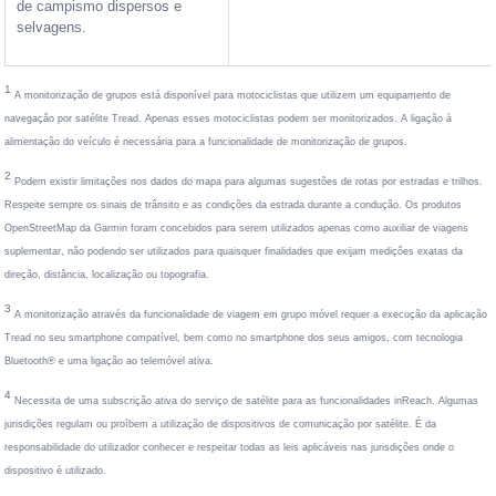
de campismo dispersos e
selvagens.
1
A monitorização de grupos está disponível para motociclistas que utilizem um equipamento de
navegação por satélite Tread. Apenas esses motociclistas podem ser monitorizados. A ligação à
alimentação do veículo é necessária para a funcionalidade de monitorização de grupos.
2
Podem existir limitações nos dados do mapa para algumas sugestões de rotas por estradas e trilhos.
Respeite sempre os sinais de trânsito e as condições da estrada durante a condução. Os produtos
OpenStreetMap da Garmin foram concebidos para serem utilizados apenas como auxiliar de viagens
suplementar, não podendo ser utilizados para quaisquer finalidades que exijam medições exatas da
direção, distância, localização ou topografia.
3
A monitorização através da funcionalidade de viagem em grupo móvel requer a execução da aplicação
Tread no seu smartphone compatível, bem como no smartphone dos seus amigos, com tecnologia
Bluetooth® e uma ligação ao telemóvel ativa.
4
Necessita de uma subscrição ativa do serviço de satélite para as funcionalidades inReach. Algumas
jurisdições regulam ou proíbem a utilização de dispositivos de comunicação por satélite. É da
responsabilidade do utilizador conhecer e respeitar todas as leis aplicáveis nas jurisdições onde o
dispositivo é utilizado.