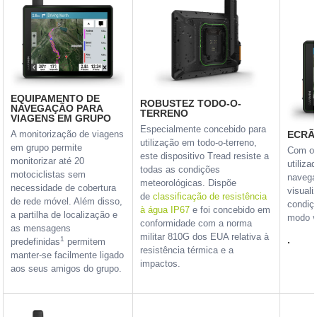
EQUIPAMENTO DE
ROBUSTEZ TODO-O-
NAVEGAÇÃO PARA
TERRENO
VIAGENS EM GRUPO
Especialmente concebido para
A monitorização de viagens
ECRÃ 
utilização em todo-o-terreno,
em grupo permite
Com o e
este dispositivo Tread resiste a
monitorizar até 20
utiliz
todas as condições
motociclistas sem
navega
meteorológicas. Dispõe
necessidade de cobertura
visuali
de
classificação de resistência
de rede móvel. Além disso,
condiç
à água IP67
e foi concebido em
a partilha de localização e
modo ve
conformidade com a norma
as mensagens
militar 810G dos EUA relativa à
.
1
predefinidas
permitem
resistência térmica e a
manter-se facilmente ligado
impactos.
aos seus amigos do grupo.