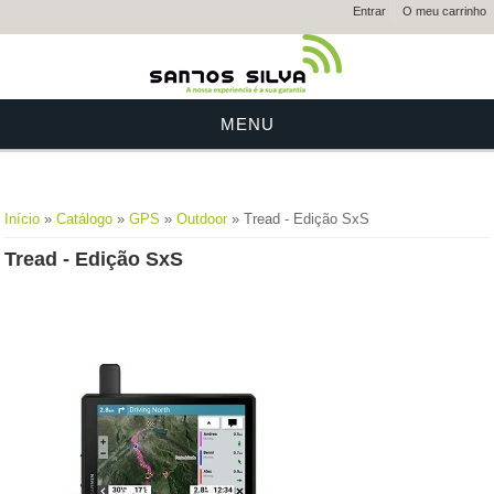
Entrar
O meu carrinho
MENU
Está aqui
Início
»
Catálogo
»
GPS
»
Outdoor
» Tread - Edição SxS
Tread - Edição SxS